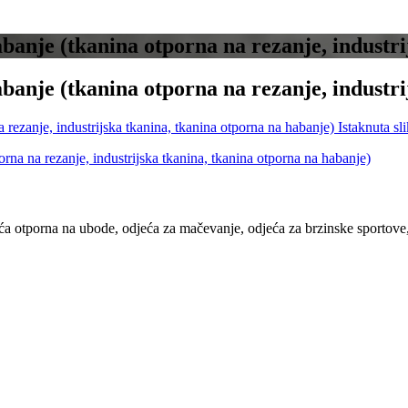
nje (tkanina otporna na rezanje, industrij
nje (tkanina otporna na rezanje, industrij
eća otporna na ubode, odjeća za mačevanje, odjeća za brzinske sportove,