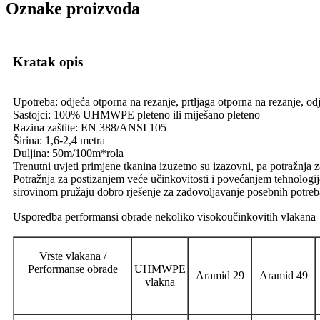
Oznake proizvoda
Kratak opis
Upotreba: odjeća otporna na rezanje, prtljaga otporna na rezanje, o
Sastojci: 100% UHMWPE pleteno ili miješano pleteno
Razina zaštite: EN 388/ANSI 105
Širina: 1,6-2,4 metra
Duljina: 50m/100m*rola
Trenutni uvjeti primjene tkanina izuzetno su izazovni, pa potražnja z
Potražnja za postizanjem veće učinkovitosti i povećanjem tehnologij
sirovinom pružaju dobro rješenje za zadovoljavanje posebnih potreba
Usporedba performansi obrade nekoliko visokoučinkovitih vlakan
Vrste vlakana /
Performanse obrade
UHMWPE
Aramid 29
Aramid 49
vlakna