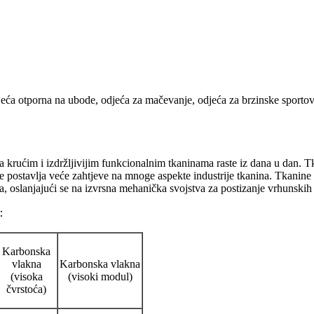
djeća otporna na ubode, odjeća za mačevanje, odjeća za brzinske sportov
a krućim i izdržljivijim funkcionalnim tkaninama raste iz dana u dan. Tk
e postavlja veće zahtjeve na mnoge aspekte industrije tkanina. Tkanine
, oslanjajući se na izvrsna mehanička svojstva za postizanje vrhunski
a：
Karbonska
vlakna
Karbonska vlakna
(visoka
(visoki modul)
čvrstoća)