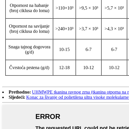
Otpornost na habanje
>110×10³
>9,5 × 10³
>5,7 × 10³
(broj ciklusa do loma)
Otpornost na savijanje
>240×10³
>3,7 × 10³
>4,3 × 10³
(broj ciklusa do loma)
Snaga tajnog dogovora
10-15
6-7
6-7
(g/d)
Čvrstoća prstena (g/d)
12-18
10-12
10-12
Prethodno:
UHMWPE tkanina ravnog zrna (tkanina otporna na reza
Sljedeći:
Konac za šivanje od polietilena ultra visoke molekularne