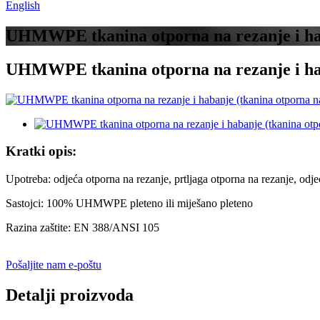
English
UHMWPE tkanina otporna na rezanje i haba
UHMWPE tkanina otporna na rezanje i haba
Kratki opis:
Upotreba: odjeća otporna na rezanje, prtljaga otporna na rezanje, odj
Sastojci: 100% UHMWPE pleteno ili miješano pleteno
Razina zaštite: EN 388/ANSI 105
Pošaljite nam e-poštu
Detalji proizvoda