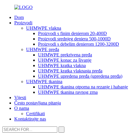
Dom
Proizvodi
UHMWPE vlakna
Proizvodi s finim denierom 20-400D
Proizvodi srednjeg deniera 500-1000D
Proizvodi s debelim denierom 1200-3200D
UHMWPE pređa
UHMWPE prekrivena pređa
UHMWPE konac za šivanje
UHMWPE kratka vlakna
UHMWPE kratka vlaknasta pređa
UHMWPE upredena pređa (upredena pređa)
UHMWPE tkanina
UHMWPE tkanina otporna na rezanje i habanje
UHMWPE tkanina ravnog zrna
Vijesti
Često postavljana pitanja
O nama
Certifikati
Kontaktirajte nas