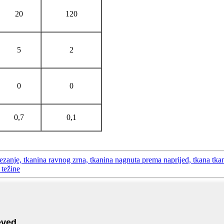
20
120
5
2
0
0
0,7
0,1
nje, tkanina ravnog zrna, tkanina nagnuta prema naprijed, tkana tkani
 težine