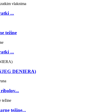
atki ...
ne težine
atki ...
DNJEG DENIERA)
ribolov...
rne težine...