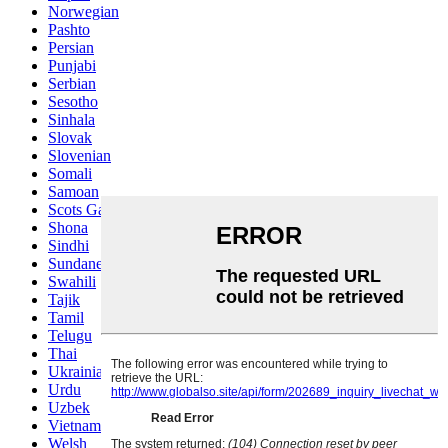
Norwegian
Pashto
Persian
Punjabi
Serbian
Sesotho
Sinhala
Slovak
Slovenian
Somali
Samoan
Scots Gaelic
Shona
Sindhi
Sundanese
Swahili
Tajik
Tamil
Telugu
Thai
Ukrainian
Urdu
Uzbek
Vietnamese
Welsh