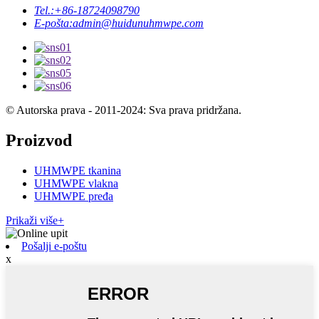
Tel.:
+86-18724098790
E-pošta:
admin@huidunuhmwpe.com
© Autorska prava - 2011-2024: Sva prava pridržana.
Proizvod
UHMWPE tkanina
UHMWPE vlakna
UHMWPE pređa
Prikaži više+
Pošalji e-poštu
x