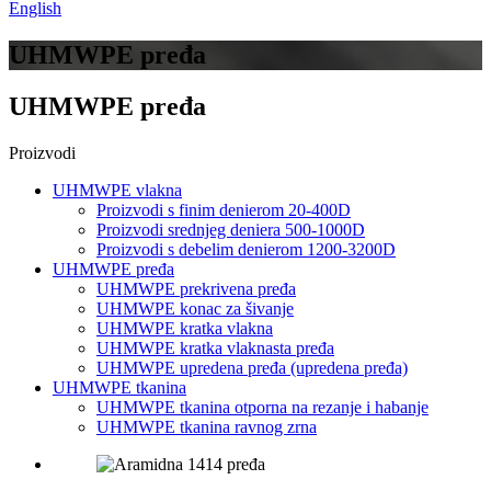
English
UHMWPE pređa
UHMWPE pređa
Proizvodi
UHMWPE vlakna
Proizvodi s finim denierom 20-400D
Proizvodi srednjeg deniera 500-1000D
Proizvodi s debelim denierom 1200-3200D
UHMWPE pređa
UHMWPE prekrivena pređa
UHMWPE konac za šivanje
UHMWPE kratka vlakna
UHMWPE kratka vlaknasta pređa
UHMWPE upredena pređa (upredena pređa)
UHMWPE tkanina
UHMWPE tkanina otporna na rezanje i habanje
UHMWPE tkanina ravnog zrna