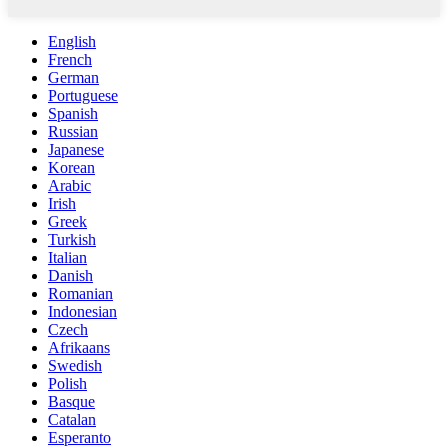
English
French
German
Portuguese
Spanish
Russian
Japanese
Korean
Arabic
Irish
Greek
Turkish
Italian
Danish
Romanian
Indonesian
Czech
Afrikaans
Swedish
Polish
Basque
Catalan
Esperanto