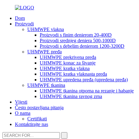
Dom
Proizvodi
UHMWPE vlakna
Proizvodi s finim denierom 20-400D
Proizvodi srednjeg deniera 500-1000D
Proizvodi s debelim denierom 1200-3200D
UHMWPE pređa
UHMWPE prekrivena pređa
UHMWPE konac za šivanje
UHMWPE kratka vlakna
UHMWPE kratka vlaknasta pređa
UHMWPE upredena pređa (upredena pređa)
UHMWPE tkanina
UHMWPE tkanina otporna na rezanje i habanje
UHMWPE tkanina ravnog zrna
Vijesti
Često postavljana pitanja
O nama
Certifikati
Kontaktirajte nas